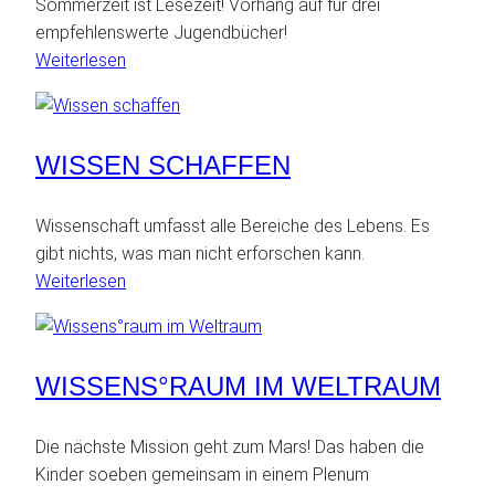
Sommerzeit ist Lesezeit! Vorhang auf für drei
empfehlenswerte Jugendbücher!
:
Weiterlesen
Ein
Sommer,
ein
WISSEN SCHAFFEN
Buch,
ein
Erlebnis
Wissenschaft umfasst alle Bereiche des Lebens. Es
gibt nichts, was man nicht erforschen kann.
:
Weiterlesen
Wissen
schaffen
WISSENS°RAUM IM WELTRAUM
Die nächste Mission geht zum Mars! Das haben die
Kinder soeben gemeinsam in einem Plenum