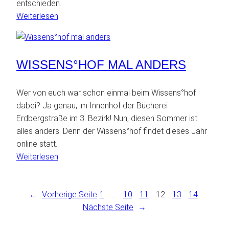
entschieden.
:
Weiterlesen
Wissens°raum
im
Weltraum
WISSENS°HOF MAL ANDERS
Wer von euch war schon einmal beim Wissens°hof
dabei? Ja genau, im Innenhof der Bücherei
Erdbergstraße im 3. Bezirk! Nun, diesen Sommer ist
alles anders. Denn der Wissens°hof findet dieses Jahr
online statt.
:
Weiterlesen
Wissens°hof
mal
←
Vorherige Seite
anders
1
…
10
11
12
13
14
Nächste Seite
→