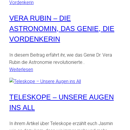
Leidenschaft!“
VERA RUBIN – DIE
ASTRONOMIN, DAS GENIE, DIE
VORDENKERIN
In diesem Beitrag erfährt ihr, wie das Genie Dr. Vera
Rubin die Astronomie revolutionierte…
:
Weiterlesen
Vera
Rubin
–
TELESKOPE – UNSERE AUGEN
Die
Astronomin,
INS ALL
das
Genie,
In ihrem Artikel über Teleskope erzählt euch Jasmin
die