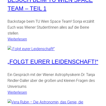
Wien
Space
TEAM – TEIL 1
Team
–
Backstage beim TU Wien Space Team! Sonja erzählt
Teil
Euch was Wiener StudentInnen alles auf die Beine
2
stellen.
:
Weiterlesen
Besuch
beim
TU
„FOLGT EURER LEIDENSCHAFT!“
Wien
Space
Team
Ein Gespräch mit der Wiener Astrophysikerin Dr. Tanja
–
Rindler-Daller über die großen und kleinen Fragen des
Teil
Universums.
1
:
Weiterlesen
„Folgt
eurer