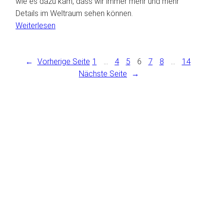
wie es dazu kam, dass wir immer mehr und mehr
Vordenkerin
Details im Weltraum sehen können.
:
Weiterlesen
Teleskope
–
←
Vorherige Seite
Unsere
1
…
4
5
6
7
8
…
14
Augen
Nächste Seite
→
ins
All
JETZT NEWSLETTER