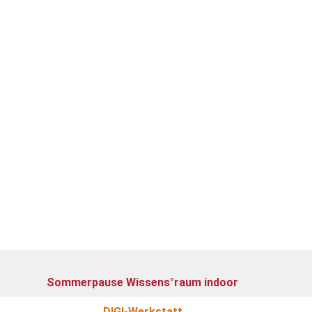
Sommerpause Wissens°raum indoor
DIGI-Werkstatt