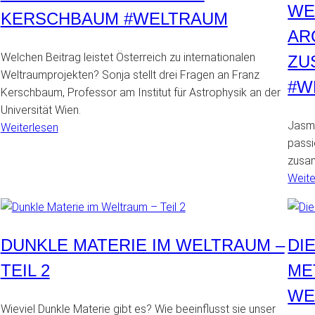
WE
KERSCHBAUM #WELTRAUM
AR
Welchen Beitrag leistet Österreich zu internationalen
ZU
Weltraumprojekten? Sonja stellt drei Fragen an Franz
#W
Kerschbaum, Professor am Institut für Astrophysik an der
Universität Wien.
Jasmi
:
Weiterlesen
passi
Drei
zusa
Fragen
Weite
an
Franz
Kerschbaum
#Weltraum
DUNKLE MATERIE IM WELTRAUM –
DI
TEIL 2
ME
WE
Wieviel Dunkle Materie gibt es? Wie beeinflusst sie unser