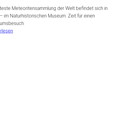
lteste Meteoritensammlung der Welt befindet sich in
– im Naturhistorischen Museum. Zeit für einen
umsbesuch.
:
rlesen
Die
älteste
Meteoritensammlung
der
Welt
#Weltraum
RMINE ERHALTEN!