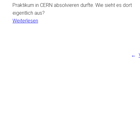
Praktikum in CERN absolvieren durfte. Wie sieht es dort
eigentlich aus?
:
Weiterlesen
Frieder,
Fips
und
Ištar
←
–
Oder:
Mein
Praktikum
in
CERN
JETZT NEWSLETTER ABON