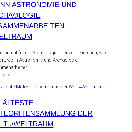
NN ASTRONOMIE UND
CHÄOLOGIE
SAMMENARBEITEN
ELTRAUM
n brennt für die Archäologie. Hier zeigt sie euch, was
ert, wenn Astronomie und Archäologie
mmenarbeiten.
:
rlesen
Wenn
Astronomie
und
E ÄLTESTE
Archäologie
zusammenarbeiten
TEORITENSAMMLUNG DER
#Weltraum
LT #WELTRAUM