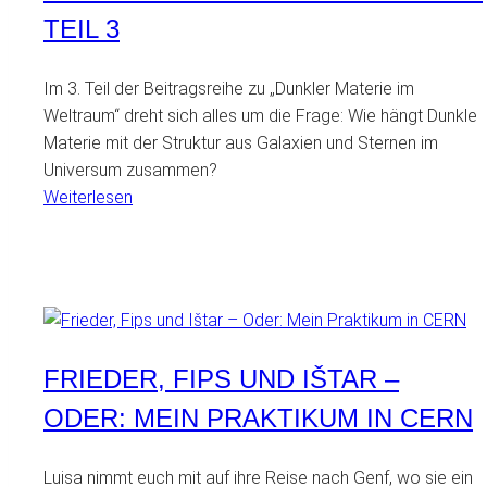
TEIL 3
Im 3. Teil der Beitragsreihe zu „Dunkler Materie im
Weltraum“ dreht sich alles um die Frage: Wie hängt Dunkle
Materie mit der Struktur aus Galaxien und Sternen im
Universum zusammen?
:
Weiterlesen
Dunkle
Materie
im
Weltraum
–
Teil
FRIEDER, FIPS UND IŠTAR –
3
ODER: MEIN PRAKTIKUM IN CERN
Luisa nimmt euch mit auf ihre Reise nach Genf, wo sie ein