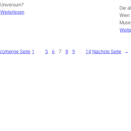
Universum?
Die ä
:
Weiterlesen
Wien 
Dunkle
Muse
Materie
Weite
im
Weltraum
–
Vorherige Seite
1
…
5
6
7
8
9
…
14
Nächste Seite
→
Teil
2
NIEREN UND DIE NEUESTEN TE