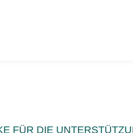
uigkeiten, Workshops, Veranstaltungstipps und Empfehlenswertes
igen Sie das kurz darauf mit einem Aktivierungslink!
ken in der Welt der Wissenschaft und Technik!
KE FÜR DIE UNTERSTÜTZ