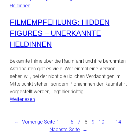
Ornella
stellt
sich
FILMEMPFEHLUNG: HIDDEN
vor:
Von
FIGURES – UNERKANNTE
Linealen
HELDINNEN
und
Dunkler
Bekannte Filme über die Raumfahrt und ihre berühmten
Materie
Astronauten gibt es viele. Wer einmal eine Version
sehen will, bei der nicht die üblichen Verdächtigen im
Mittelpunkt stehen, sondern Pionierinnen der Raumfahrt
vorgestellt werden, liegt hier richtig.
:
Weiterlesen
Filmempfehlung:
Hidden
←
Vorherige Seite
Figures
1
…
6
7
8
9
10
…
14
–
Nächste Seite
→