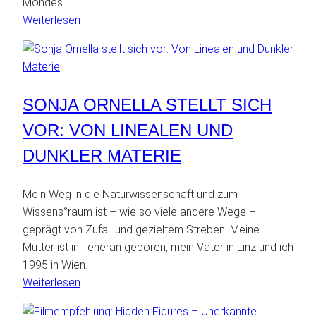
Mondes.
:
Weiterlesen
Kampf
der
Giganten:
Aristoteles
SONJA ORNELLA STELLT SICH
vs.
Galileo
VOR: VON LINEALEN UND
DUNKLER MATERIE
Mein Weg in die Naturwissenschaft und zum
Wissens°raum ist – wie so viele andere Wege –
geprägt von Zufall und gezieltem Streben. Meine
Mutter ist in Teheran geboren, mein Vater in Linz und ich
1995 in Wien.
:
Weiterlesen
Sonja