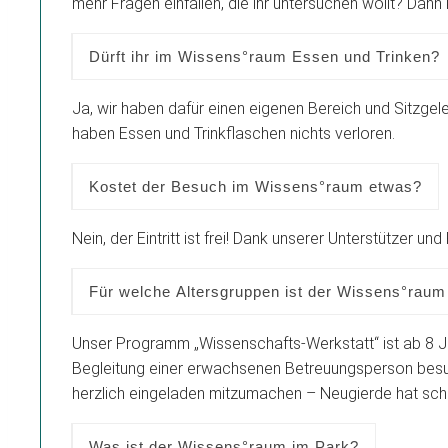
mehr Fragen einfallen, die ihr untersuchen wollt? Dan
Dürft ihr im Wissens°raum Essen und Trinken?
Ja, wir haben dafür einen eigenen Bereich und Sitzgele
haben Essen und Trinkflaschen nichts verloren.
Kostet der Besuch im Wissens°raum etwas?
Nein, der Eintritt ist frei! Dank unserer Unterstützer 
Für welche Altersgruppen ist der Wissens°raum
Unser Programm „Wissenschafts-Werkstatt“ ist ab 8 Ja
Begleitung einer erwachsenen Betreuungsperson besuc
herzlich eingeladen mitzumachen – Neugierde hat schli
Was ist der Wissens°raum im Park?