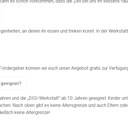
n kann es schon vorkommen, dass die Zeit bei uns im Wissens°raum
genheiten, an denen ihr essen und trinken könnt. In der Werkstatt
und Fördergeber können wir euch unser Angebot gratis zur Verfügung
 geeignet?
hren und die „DIGI-Werkstatt“ ab 10 Jahren geeignet. Kinder un
hen. Nach oben gibt es keine Altersgrenze und auch Eltern ode
eßlich keine Altergrenze!