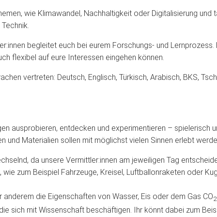
hemen, wie Klimawandel, Nachhaltigkeit oder Digitalisierung und
 Technik.
r:innen begleitet euch bei eurem Forschungs- und Lernprozess. E
h flexibel auf eure Interessen eingehen können.
chen vertreten: Deutsch, Englisch, Türkisch, Arabisch, BKS, Tsch
en ausprobieren, entdecken und experimentieren – spielerisch un
nen und Materialien sollen mit möglichst vielen Sinnen erlebt werd
echselnd, da unsere Vermittler:innen am jeweiligen Tag entschei
, wie zum Beispiel Fahrzeuge, Kreisel, Luftballonraketen oder K
er anderem die Eigenschaften von Wasser, Eis oder dem Gas CO
2
ie sich mit Wissenschaft beschäftigen. Ihr könnt dabei zum Bei