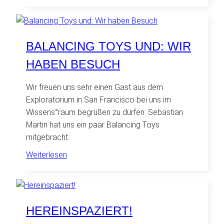
Von
den
Weiten
des
BALANCING TOYS UND: WIR
Weltraums
HABEN BESUCH
zu
den
Wir freuen uns sehr einen Gast aus dem
Weiten
Exploratorium in San Francisco bei uns im
des
Wissens°raum begrüßen zu dürfen: Sebastian
Internets
Martin hat uns ein paar Balancing Toys
mitgebracht.
:
Weiterlesen
Balancing
Toys
und:
Wir
HEREINSPAZIERT!
haben