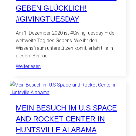
GEBEN GLÜCKLICH!
#GIVINGTUESDAY
Am 1. Dezember 2020 ist #GivingTuesday – der
weltweite Tag des Gebens. Wie ihr den
Wissens°raum unterstützen könnt, erfahrt ihr in
diesem Beitrag.
:
Weiterlesen
Wissen
macht
uns
stark,
geben
MEIN BESUCH IM U.S SPACE
glücklich!
AND ROCKET CENTER IN
#GivingTuesday
HUNTSVILLE ALABAMA