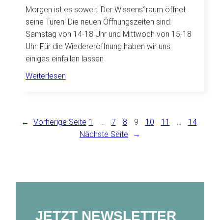
Besuch
Morgen ist es soweit: Der Wissens°raum öffnet
seine Türen! Die neuen Öffnungszeiten sind:
Samstag von 14-18 Uhr und Mittwoch von 15-18
Uhr. Für die Wiedereröffnung haben wir uns
einiges einfallen lassen
:
Weiterlesen
Hereinspaziert!
←
Vorherige Seite
1
…
7
8
9
10
11
…
14
Nächste Seite
→
JETZT NEWSLETTER