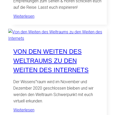
Empfehlungen zum Sehen & Hören schicken euch
auf die Reise. Lasst euch inspirieren!
:
Weiterlesen
Kurz
gesagt
–
Lang
gehört:
VON DEN WEITEN DES
Videos
WELTRAUMS ZU DEN
und
ein
WEITEN DES INTERNETS
Podcast
zum
Der Wissens°raum wird im November und
Thema
Dezember 2020 geschlossen bleiben und wir
Universum
werden den Weltraum Schwerpunkt mit euch
virtuell erkunden.
:
Weiterlesen