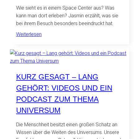
Wie sieht es in einem Space Center aus? Was
kann man dort erleben? Jasmin erzählt, was sie
bei ihrem Besuch besonders beeindruckt hat.
:
Weiterlesen
Mein
Besuch
im
U.S
Space
KURZ GESAGT – LANG
and
GEHÖRT: VIDEOS UND EIN
Rocket
Center
PODCAST ZUM THEMA
in
UNIVERSUM
Huntsville
Alabama
Die Menschheit besitzt einen großen Schatz an
Wissen über die Weiten des Universums. Unsere