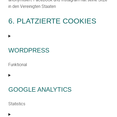
in den Vereinigten Staaten
6. PLATZIERTE COOKIES
WORDPRESS
Funktional
Consent
to
service
GOOGLE ANALYTICS
wordpress
Statistics
Consent