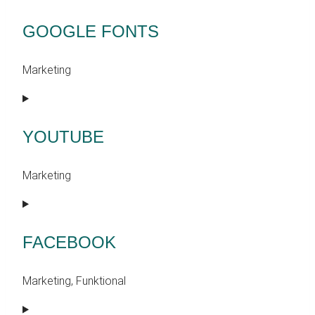
to
service
GOOGLE FONTS
google-
analytics
Marketing
Consent
to
service
YOUTUBE
google-
fonts
Marketing
Consent
to
service
FACEBOOK
youtube
Marketing, Funktional
Consent