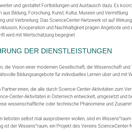
 weiter und gestaltet Fortbildungen und Austausch dazu. Es koord
aus Bildung, Forschung, Kunst, Kultur, Museen und Vermittlung.
ung und Verbreitung. Das ScienceCenter-Netzwerk ist auf Wirkung a
, Inklusion, Kooperation und Nachhaltigkeit prägen Angebote un
kunft wird mit Wertschätzung begegnet
HRUNG DER DIENSTLEISTUNGEN
die Vision einer modernen Gesellschaft, die Wissenschaft und Te
ualitätsvolle Bildungsangebote für individuelles Lernen über und mit 
artner:innen, die alle durch Science-Center-Aktivitäten zum Ve
-Center-Aktivitäten in Österreich entwickelt, umgesetzt und be
e Weise wissenschaftliche oder technische Phänomene und Zusam
am liebsten selbst mal ausprobieren wollen, sind im Wissens°raum
ng ist der Wissens°raum, ein Projekt des Vereins ScienceCenter-