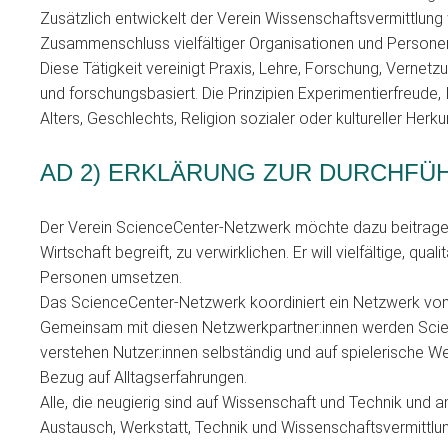
Zusätzlich entwickelt der Verein Wissenschaftsvermittlung
Zusammenschluss vielfältiger Organisationen und Personen 
Diese Tätigkeit vereinigt Praxis, Lehre, Forschung, Vernetz
und forschungsbasiert. Die Prinzipien Experimentierfreude
Alters, Geschlechts, Religion sozialer oder kultureller Her
AD 2) ERKLÄRUNG ZUR DURCHFÜ
Der Verein ScienceCenter-Netzwerk möchte dazu beitragen, 
Wirtschaft begreift, zu verwirklichen. Er will vielfältige, q
Personen umsetzen.
Das ScienceCenter-Netzwerk koordiniert ein Netzwerk von P
Gemeinsam mit diesen Netzwerkpartner:innen werden Science
verstehen Nutzer:innen selbständig und auf spielerisch
Bezug auf Alltagserfahrungen.
Alle, die neugierig sind auf Wissenschaft und Technik und 
Austausch, Werkstatt, Technik und Wissenschaftsvermittlu