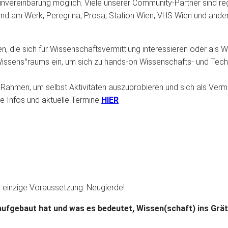
minvereinbarung möglich. Viele unserer Community-Partner sind 
ugend am Werk, Peregrina, Prosa, Station Wien, VHS Wien und and
, die sich für Wissenschaftsvermittlung interessieren oder als Wi
Wissens°raums ein, um sich zu hands-on Wissenschafts- und Tech
 Rahmen, um selbst Aktivitäten auszuprobieren und sich als Vermi
e Infos und aktuelle Termine
HIER
 einzige Voraussetzung: Neugierde!
ufgebaut hat und was es bedeutet, Wissen(schaft) ins Grätz