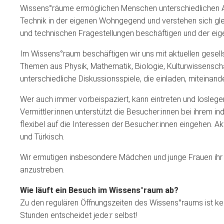
Wissens°räume ermöglichen Menschen unterschiedlichen Alt
Technik in der eigenen Wohngegend und verstehen sich glei
und technischen Fragestellungen beschäftigen und der eige
Im Wissens°raum beschäftigen wir uns mit aktuellen gesell
Themen aus Physik, Mathematik, Biologie, Kulturwissenscha
unterschiedliche Diskussionsspiele, die einladen, mitein
Wer auch immer vorbeispaziert, kann eintreten und losleg
Vermittler:innen unterstützt die Besucher:innen bei ihrem 
flexibel auf die Interessen der Besucher:innen eingehen. A
und Türkisch.
Wir ermutigen insbesondere Mädchen und junge Frauen ihr S
anzustreben.
Wie läuft ein Besuch im Wissens°raum ab?
Zu den regulären Öffnungszeiten des Wissens°raums ist ke
Stunden entscheidet jede:r selbst!