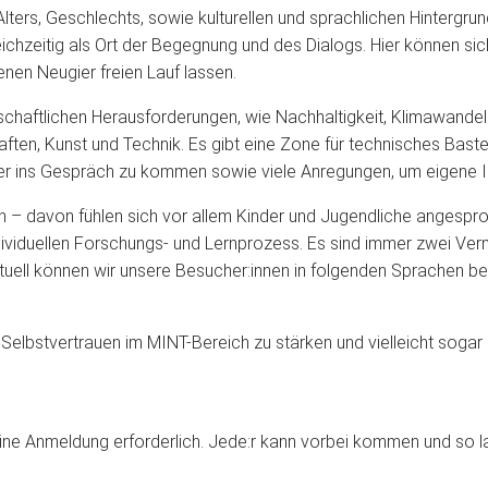
ers, Geschlechts, sowie kulturellen und sprachlichen Hintergr
chzeitig als Ort der Begegnung und des Dialogs. Hier können sic
nen Neugier freien Lauf lassen.
schaftlichen Herausforderungen, wie Nachhaltigkeit, Klimawandel 
ften, Kunst und Technik. Es gibt eine Zone für technisches Bast
ander ins Gespräch zu kommen sowie viele Anregungen, um eigene
en – davon fühlen sich vor allem Kinder und Jugendliche angesp
individuellen Forschungs- und Lernprozess. Es sind immer zwei Ve
ktuell können wir unsere Besucher:innen in folgenden Sprachen beg
elbstvertrauen im MINT-Bereich zu stärken und vielleicht sogar 
ine Anmeldung erforderlich. Jede:r kann vorbei kommen und so l