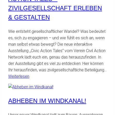
des
ZIVILGESELLSCHAFT ERLEBEN
Universums
& GESTALTEN
Wie entsteht gesellschaftlicher Wandel? Was bedeutet
es, sich zu engagieren – und wie fühlt es sich an, wenn
man selbst etwas bewegt? Die neue interaktive
Ausstellung „Civic Action Tales“ vom Verein Civil Action
Network lädt euch ein, genau das herauszufinden. In
der Ausstellung gibt es viel zu entdecken: Hier können
Ihr herausfinden, was zivilgesellschaftliche Beteiligung…
:
Weiterlesen
Neue
Ausstellung:
Civic
ABHEBEN IM WINDKANAL!
Action
Tales
–
Unser neuer Windkanal lädt zum Bauen, Ausprobieren