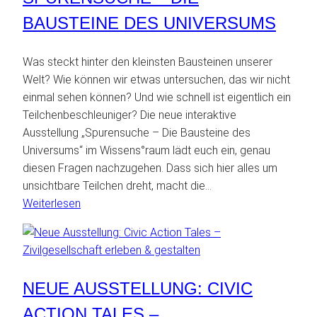
Aktivitäten
BAUSTEINE DES UNIVERSUMS
auf
Tour
Was steckt hinter den kleinsten Bausteinen unserer
durch
Welt? Wie können wir etwas untersuchen, das wir nicht
Österreich
einmal sehen können? Und wie schnell ist eigentlich ein
Teilchenbeschleuniger? Die neue interaktive
Ausstellung „Spurensuche – Die Bausteine des
Universums“ im Wissens°raum lädt euch ein, genau
diesen Fragen nachzugehen. Dass sich hier alles um
unsichtbare Teilchen dreht, macht die…
:
Weiterlesen
Neue
Ausstellung:
Spurensuche
–
NEUE AUSSTELLUNG: CIVIC
Die
bausteine
ACTION TALES –