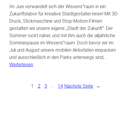
Im Juni verwandelt sich der Wissens°raum in ein
und
Zukunftslabor für kreative Stadtgestalter:innen! Mit 3D-
junge
Druck, Stickmaschine und Stop-Motion-Filmen
Frauen
gestalten wir unsere eigene „Stadt der Zukunft“. Der
Sommer rückt näher, und mit ihm auch die alljährliche
Sommerpause im Wissens°raum. Doch bevor wir im
Juli und August unsere mobilen Aktivitäten einpacken
und ausschließlich in den Parks unterwegs sind,…
:
Weiterlesen
Stadtträume
und
1
Sternenhimmel
2
3
…
14
Nächste Seite
→
–
Der
Juni
im
Wissens°raum