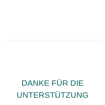
Aktivierungslink!
Bleiben Sie informiert, denn es gibt Vieles zu
entdecken in der Welt der Wissenschaft und
Technik!
DANKE FÜR DIE
UNTERSTÜTZUNG