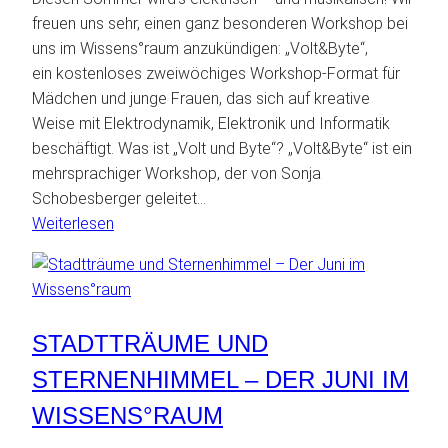
freuen uns sehr, einen ganz besonderen Workshop bei
uns im Wissens°raum anzukündigen: „Volt&Byte“,
ein kostenloses zweiwöchiges Workshop-Format für
Mädchen und junge Frauen, das sich auf kreative
Weise mit Elektrodynamik, Elektronik und Informatik
beschäftigt. Was ist „Volt und Byte“? „Volt&Byte“ ist ein
mehrsprachiger Workshop, der von Sonja
Schobesberger geleitet…
:
Weiterlesen
Volt
und
Byte
–
STADTTRÄUME UND
Ein
Technik-
STERNENHIMMEL – DER JUNI IM
Workshop
WISSENS°RAUM
für
Mädchen