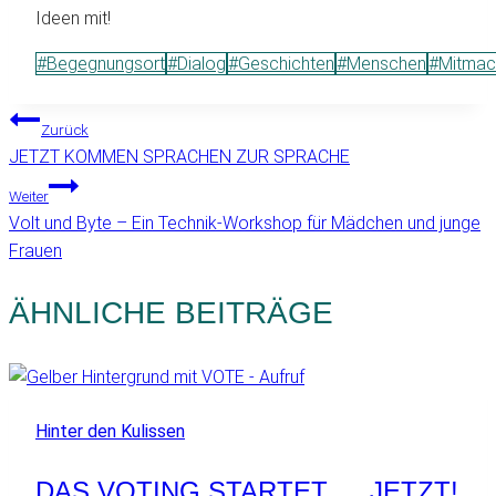
Ideen mit!
Schlagworte:
#
Begegnungsort
#
Dialog
#
Geschichten
#
Menschen
#
Mitmac
BEITRAGSNAVIGATION
Zurück
JETZT KOMMEN SPRACHEN ZUR SPRACHE
Weiter
Volt und Byte – Ein Technik-Workshop für Mädchen und junge
Frauen
ÄHNLICHE BEITRÄGE
Hinter den Kulissen
DAS VOTING STARTET … JETZT!