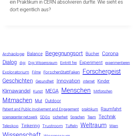
ein Praktikum in CERN absolvieren durfte. Wie sieht es
dort eigentlich aus?
Begegnungsort
Corona
Balance
Bücher
Archäologie
Dialog
Experiment
digi
Digi WIssensraum
Eintritt frei
experimentieren
Forschergeist
Exploratorium
ForschenStattFaken
Filme
Geschichten
Innovation
Kinder
Gesundheit
internet
Menschen
Klimawandel
MEGA
Kunst
Mitforschen
Mitmachen
Mut
Outdoor
Raumfahrt
Patient and Public Involvement and Engagement
praktikum
Technik
SDGs
sciencecenter-netzwerk
sicherheit
Sprachen
Team
Weltraum
Tinkering
Teleskop
Trustroom
Tüfteln
Wien
Wissenschaft
Wissensraum