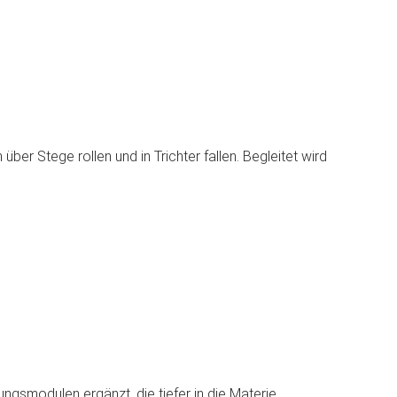
er Stege rollen und in Trichter fallen. Begleitet wird
gsmodulen ergänzt, die tiefer in die Materie