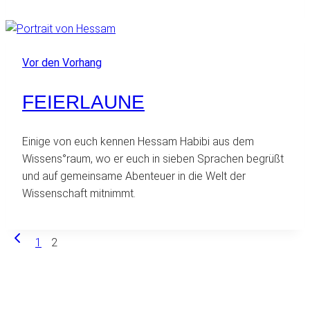
Vor den Vorhang
FEIERLAUNE
Einige von euch kennen Hessam Habibi aus dem
Wissens°raum, wo er euch in sieben Sprachen begrüßt
und auf gemeinsame Abenteuer in die Welt der
Wissenschaft mitnimmt.
Vorherige
SEITENNAVIGATION
1
2
Seite