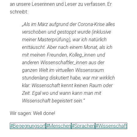
an unsere Leserinnen und Leser zu verfassen. Er
schreibt:
„Als im März aufgrund der Corona-Krise alles
verschoben und gestoppt wurde (inklusive
meiner Masterprüfung), war ich natürlich
enttäuscht. Aber nach einem Monat, als ich
mit meinen Freunden, Kolleg_innen und
anderen Wissenschaftler_innen aus der
ganzen Welt im virtuellen Wissensraum
stundenlang diskutiert habe, war mir wirklich
klar: Wissenschaft kennt keinen Raum oder
Zeit. Egal wo und wann kann man mit
Wissenschaft begeistert sein.“
Wir sagen: Well done!
Schlagworte:
#
Begegnungsort
#
Menschen
#
Sprachen
#
Wissenschaft