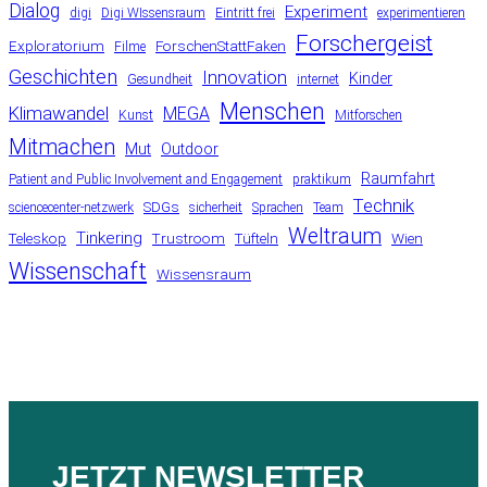
Dialog
Experiment
digi
Digi WIssensraum
Eintritt frei
experimentieren
Forschergeist
Exploratorium
ForschenStattFaken
Filme
Geschichten
Innovation
Kinder
Gesundheit
internet
Menschen
Klimawandel
MEGA
Kunst
Mitforschen
Mitmachen
Mut
Outdoor
Raumfahrt
Patient and Public Involvement and Engagement
praktikum
Technik
SDGs
sciencecenter-netzwerk
sicherheit
Sprachen
Team
Weltraum
Tinkering
Teleskop
Trustroom
Tüfteln
Wien
Wissenschaft
Wissensraum
JETZT NEWSLETTER