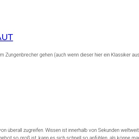
AUT
t um Zungenbrecher gehen (auch wenn dieser hier ein Klassiker aus 
von überall zugreifen. Wissen ist innerhalb von Sekunden weltweit
gebot so groß ist, kann es sich schnell so anfühlen, als könne m