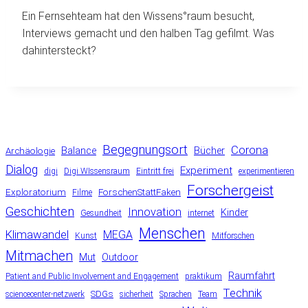
Ein Fernsehteam hat den Wissens°raum besucht,
Interviews gemacht und den halben Tag gefilmt. Was
dahintersteckt?
Begegnungsort
Corona
Balance
Bücher
Archäologie
Dialog
Experiment
digi
Digi WIssensraum
Eintritt frei
experimentieren
Forschergeist
Exploratorium
ForschenStattFaken
Filme
Geschichten
Innovation
Kinder
Gesundheit
internet
Menschen
Klimawandel
MEGA
Kunst
Mitforschen
Mitmachen
Mut
Outdoor
Raumfahrt
Patient and Public Involvement and Engagement
praktikum
Technik
SDGs
sciencecenter-netzwerk
sicherheit
Sprachen
Team