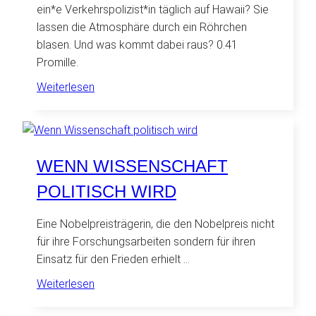
ein*e Verkehrspolizist*in täglich auf Hawaii? Sie
lassen die Atmosphäre durch ein Röhrchen
blasen. Und was kommt dabei raus? 0.41
Promille.
:
Weiterlesen
Kühle
Getränke,
0.41
Promille
WENN WISSENSCHAFT
und
POLITISCH WIRD
ganz
viel
Eine Nobelpreisträgerin, die den Nobelpreis nicht
heiße
für ihre Forschungsarbeiten sondern für ihren
Luft
Einsatz für den Frieden erhielt …
:
Weiterlesen
Wenn