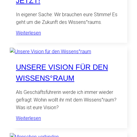
JETZT!
In eigener Sache: Wir brauchen eure Stimme! Es
geht um die Zukunft des Wissens°raums.
:
Weiterlesen
Das
Voting
startet
…
UNSERE VISION FÜR DEN
JETZT!
WISSENS°RAUM
Als Geschäftsführerin werde ich immer wieder
gefragt: Wohin wollt ihr mit dem Wissens°raum?
Was ist eure Vision?
:
Weiterlesen
Unsere
Vision