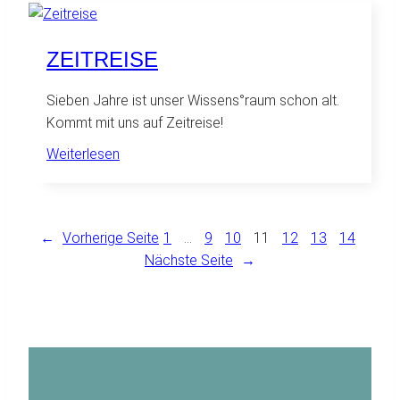
Wissenschaft
politisch
wird
ZEITREISE
Sieben Jahre ist unser Wissens°raum schon alt.
Kommt mit uns auf Zeitreise!
:
Weiterlesen
Zeitreise
←
Vorherige Seite
1
…
9
10
11
12
13
14
Nächste Seite
→