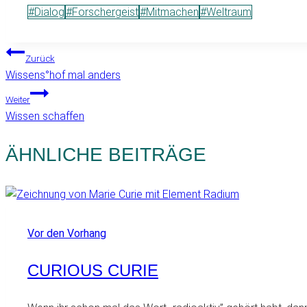
Schlagworte:
#
Dialog
#
Forschergeist
#
Mitmachen
#
Weltraum
BEITRAGSNAVIGATION
Zurück
Wissens°hof mal anders
Weiter
Wissen schaffen
ÄHNLICHE BEITRÄGE
Vor den Vorhang
CURIOUS CURIE