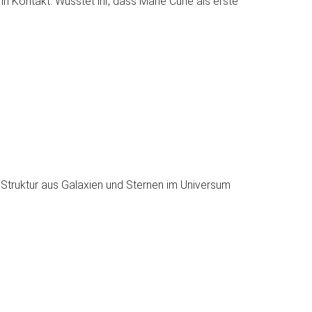
n Kontakt. Wusstet ihr, dass Marie Curie als erste
r Struktur aus Galaxien und Sternen im Universum