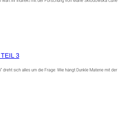
 wart ihr indirekt mit der Forschung von Marie Sklodowska Curie i
TEIL 3
m“ dreht sich alles um die Frage: Wie hängt Dunkle Materie mit de