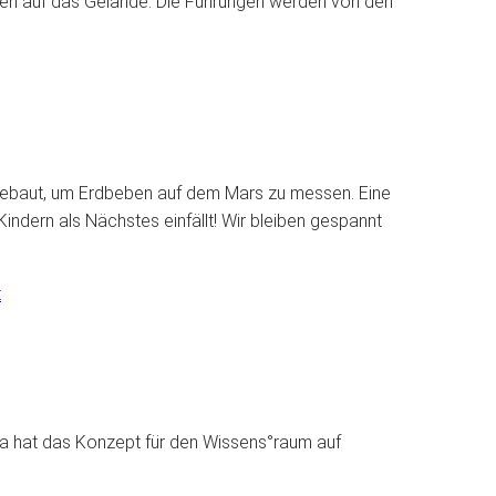
rungen auf das Gelände. Die Führungen werden von den
h gebaut, um Erdbeben auf dem Mars zu messen. Eine
ndern als Nächstes einfällt! Wir bleiben gespannt
t
ra hat das Konzept für den Wissens°raum auf