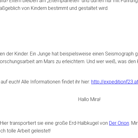
 dafür! Eltern bleiben am „Elternplaneten“ und dürfen nur mit Füh
aßgeblich von Kindern bestimmt und gestaltet wird.
agen der Kinder. Ein Junge hat beispielsweise einen Seismograp
orschungsarbeit am Mars zu erleichtern. Und wer weiß, was den Ki
uf euch! Alle Informationen findet ihr hier:
http://expeditionf23.a
Hallo Mira!
. Hier transportiert sie eine große Erd-Halbkugel von
Der Orion
. Mi
h tolle Arbeit geleistet!