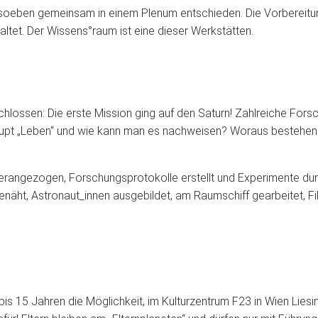
 soeben gemeinsam in einem Plenum entschieden. Die Vorbereitun
altet. Der Wissens°raum ist eine dieser Werkstätten.
schlossen: Die erste Mission ging auf den Saturn! Zahlreiche F
aupt „Leben“ und wie kann man es nachweisen? Woraus bestehen
erangezogen, Forschungsprotokolle erstellt und Experimente dur
äht, Astronaut_innen ausgebildet, am Raumschiff gearbeitet, Fi
bis 15 Jahren die Möglichkeit, im Kulturzentrum F23 in Wien Lies