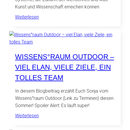
Kunst und Wissenschaft erreichen können.
:
Weiterlesen
Systemgrenzen,
Zeithorizonte
und
die
Rolle
WISSENS°RAUM OUTDOOR –
der
VIEL ELAN, VIELE ZIELE, EIN
Kunst
TOLLES TEAM
In diesem Blogbeitrag erzählt Euch Sonja vom
Wissens°raum Outdoor (Link zu Terminen) diesen
Sommer! Spoiler Alert: Es läuft super!
:
Weiterlesen
Wissens°raum
Outdoor