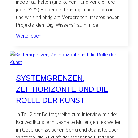
indoor aufhalten (und keinen Hund vor die Türe
jagen????) – aber der Frühling kündigt sich an
und wir sind eifrig am Vorbereiten unseres neuen
Projekts, dem Digi Wissens°raum In den…
:
Weiterlesen
Wir
sind
wieder
zurück!
SYSTEMGRENZEN,
ZEITHORIZONTE UND DIE
ROLLE DER KUNST
In Teil 2 der Beitragsreihe zum Interview mit der
Konzeptkünstlerin Jeanette Müller geht es weiter
im Gespräch zwischen Sonja und Jeanette über
Systeme, die Zukunft der Menschheit und was