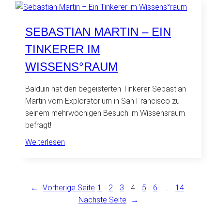
–
im
Wissens°raum,
SEBASTIAN MARTIN – EIN
in
TINKERER IM
die
Wissenschaft,
WISSENS°RAUM
in
Menschen
Balduin hat den begeisterten Tinkerer Sebastian
Martin vom Exploratorium in San Francisco zu
seinem mehrwöchigen Besuch im Wissensraum
befragt!
:
Weiterlesen
Sebastian
Martin
–
←
Vorherige Seite
1
2
3
4
5
6
…
14
Ein
Nächste Seite
→
Tinkerer
im