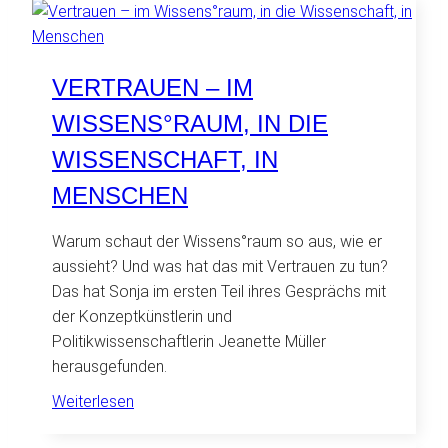
–
viel
Elan,
VERTRAUEN – IM
viele
WISSENS°RAUM, IN DIE
Ziele,
ein
WISSENSCHAFT, IN
tolles
MENSCHEN
Team
Warum schaut der Wissens°raum so aus, wie er
aussieht? Und was hat das mit Vertrauen zu tun?
Das hat Sonja im ersten Teil ihres Gesprächs mit
der Konzeptkünstlerin und
Politikwissenschaftlerin Jeanette Müller
herausgefunden.
:
Weiterlesen
Vertrauen