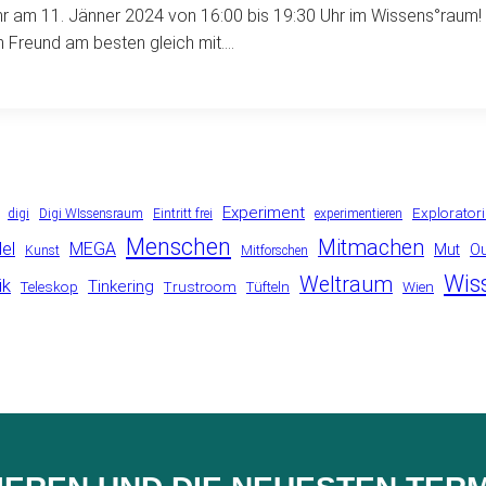
ahr am 11. Jänner 2024 von 16:00 bis 19:30 Uhr im Wissens°rau
 Freund am besten gleich mit….
Experiment
Explorator
digi
Digi WIssensraum
Eintritt frei
experimentieren
Menschen
Mitmachen
el
MEGA
Mut
O
Kunst
Mitforschen
Wis
Weltraum
ik
Tinkering
Teleskop
Trustroom
Tüfteln
Wien