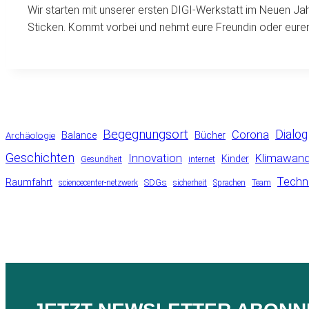
Wir starten mit unserer ersten DIGI-Werkstatt im Neuen J
Sticken. Kommt vorbei und nehmt eure Freundin oder euren
Begegnungsort
Corona
Dialog
Balance
Bücher
Archäologie
Geschichten
Klimawand
Innovation
Kinder
Gesundheit
internet
Techn
Raumfahrt
SDGs
sciencecenter-netzwerk
sicherheit
Sprachen
Team