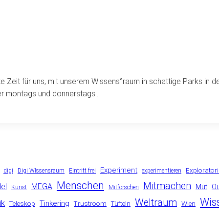
 Zeit für uns, mit unserem Wissens°raum in schattige Parks in 
er montags und donnerstags…
Experiment
Explorator
digi
Digi WIssensraum
Eintritt frei
experimentieren
Menschen
Mitmachen
el
MEGA
Mut
O
Kunst
Mitforschen
Wis
Weltraum
ik
Tinkering
Teleskop
Trustroom
Tüfteln
Wien