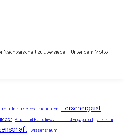
der Nachbarschaft zu übersiedeln. Unter dem Motto
Forschergeist
ium
ForschenStattFaken
Filme
utdoor
Patient and Public Involvement and Engagement
praktikum
senschaft
Wissensraum