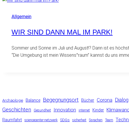
Allgemein
WIR SIND DANN MAL IM PARK!
Sommer und Sonne im Juli und August!? Dann ist es höchste
“Die Umgebung ist mein Wissens°raum” kannst du uns imm
Begegnungsort
Corona
Dialog
Balance
Bücher
Archäologie
Geschichten
Klimawand
Innovation
Kinder
Gesundheit
internet
Techn
Raumfahrt
SDGs
sciencecenter-netzwerk
sicherheit
Sprachen
Team