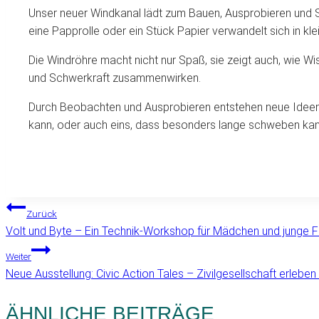
Unser neuer Windkanal lädt zum Bauen, Ausprobieren und Sta
eine Papprolle oder ein Stück Papier verwandelt sich in kle
Die Windröhre macht nicht nur Spaß, sie zeigt auch, wie Wis
und Schwerkraft zusammenwirken.
Durch Beobachten und Ausprobieren entstehen neue Ideen, 
kann, oder auch eins, dass besonders lange schweben kann
BEITRAGSNAVIGATION
Zurück
Volt und Byte – Ein Technik-Workshop für Mädchen und junge 
Weiter
Neue Ausstellung: Civic Action Tales – Zivilgesellschaft erleben
ÄHNLICHE BEITRÄGE