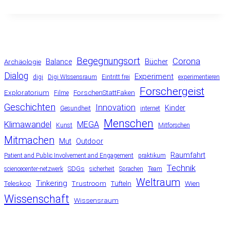
Begegnungsort
Corona
Balance
Bücher
Archäologie
Dialog
Experiment
digi
Digi WIssensraum
Eintritt frei
experimentieren
Forschergeist
Exploratorium
ForschenStattFaken
Filme
Geschichten
Innovation
Kinder
Gesundheit
internet
Menschen
Klimawandel
MEGA
Kunst
Mitforschen
Mitmachen
Mut
Outdoor
Raumfahrt
Patient and Public Involvement and Engagement
praktikum
Technik
SDGs
sciencecenter-netzwerk
sicherheit
Sprachen
Team
Weltraum
Tinkering
Teleskop
Trustroom
Tüfteln
Wien
Wissenschaft
Wissensraum