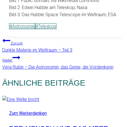
Bild 1 Public domain, via Wikimedia Commons
Bild 2: Edwin Hubble am Teleskop, Nasa
Bild 3: Das Hubble Space Telescope im Weltraum, ESA
Schlagworte:
#
Astronomie
#
Teleskop
BEITRAGSNAVIGATION
Zurück
Dunkle Materie im Weltraum – Teil 3
Weiter
Vera Rubin – Die Astronomin, das Genie, die Vordenkerin
ÄHNLICHE BEITRÄGE
Zum Weiterdenken