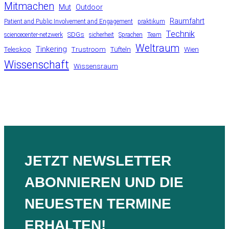
Mitmachen
Mut
Outdoor
Raumfahrt
Patient and Public Involvement and Engagement
praktikum
Technik
SDGs
sciencecenter-netzwerk
sicherheit
Sprachen
Team
Weltraum
Tinkering
Teleskop
Trustroom
Tüfteln
Wien
Wissenschaft
Wissensraum
JETZT NEWSLETTER
ABONNIEREN UND DIE
NEUESTEN TERMINE
ERHALTEN!