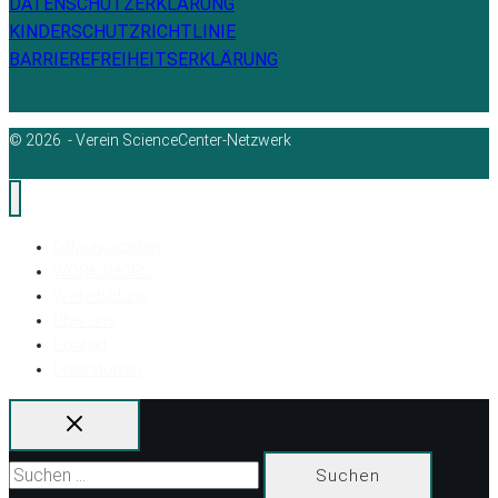
DATENSCHUTZERKLÄRUNG
KINDERSCHUTZRICHTLINIE
BARRIEREFREIHEITSERKLÄRUNG
© 2026 - Verein ScienceCenter-Netzwerk
Öffnungszeiten
WORKSHOPS
Weiterbildung
Über uns
Kontakt
Unterstützen
Suchen
nach: