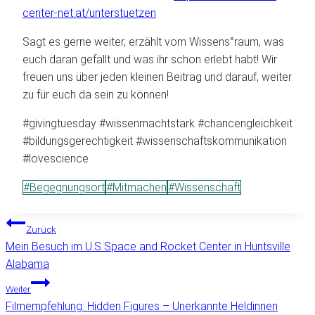
center-net.at/unterstuetzen
Sagt es gerne weiter, erzählt vom Wissens°raum, was
euch daran gefällt und was ihr schon erlebt habt! Wir
freuen uns über jeden kleinen Beitrag und darauf, weiter
zu für euch da sein zu können!
#givingtuesday #wissenmachtstark #chancengleichkeit
#bildungsgerechtigkeit #wissenschaftskommunikation
#lovescience
Schlagworte:
#
Begegnungsort
#
Mitmachen
#
Wissenschaft
BEITRAGSNAVIGATION
Zurück
Mein Besuch im U.S Space and Rocket Center in Huntsville
Alabama
Weiter
Filmempfehlung: Hidden Figures – Unerkannte Heldinnen