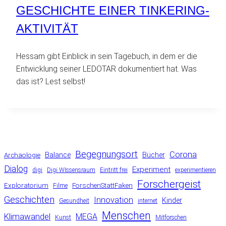
GESCHICHTE EINER TINKERING-
AKTIVITÄT
Hessam gibt Einblick in sein Tagebuch, in dem er die
Entwicklung seiner LEDOTAR dokumentiert hat. Was
das ist? Lest selbst!
Begegnungsort
Corona
Balance
Bücher
Archäologie
Dialog
Experiment
digi
Digi WIssensraum
Eintritt frei
experimentieren
Forschergeist
Exploratorium
ForschenStattFaken
Filme
Geschichten
Innovation
Kinder
Gesundheit
internet
Menschen
Klimawandel
MEGA
Kunst
Mitforschen