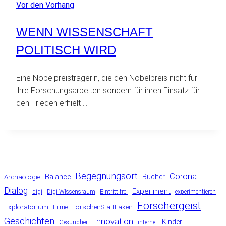
Vor den Vorhang
WENN WISSENSCHAFT
POLITISCH WIRD
Eine Nobelpreisträgerin, die den Nobelpreis nicht für
ihre Forschungsarbeiten sondern für ihren Einsatz für
den Frieden erhielt …
Begegnungsort
Corona
Balance
Bücher
Archäologie
Dialog
Experiment
digi
Digi WIssensraum
Eintritt frei
experimentieren
Forschergeist
Exploratorium
ForschenStattFaken
Filme
Geschichten
Innovation
Kinder
Gesundheit
internet