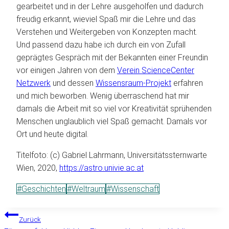
gearbeitet und in der Lehre ausgeholfen und dadurch
freudig erkannt, wieviel Spaß mir die Lehre und das
Verstehen und Weitergeben von Konzepten macht.
Und passend dazu habe ich durch ein von Zufall
geprägtes Gespräch mit der Bekannten einer Freundin
vor einigen Jahren von dem
Verein ScienceCenter
Netzwerk
und dessen
Wissensraum-Projekt
erfahren
und mich beworben. Wenig überraschend hat mir
damals die Arbeit mit so viel vor Kreativität sprühenden
Menschen unglaublich viel Spaß gemacht. Damals vor
Ort und heute digital.
Titelfoto: (c) Gabriel Lahrmann, Universitätssternwarte
Wien, 2020,
https://astro.univie.ac.at
Schlagworte:
#
Geschichten
#
Weltraum
#
Wissenschaft
BEITRAGSNAVIGATION
Zurück