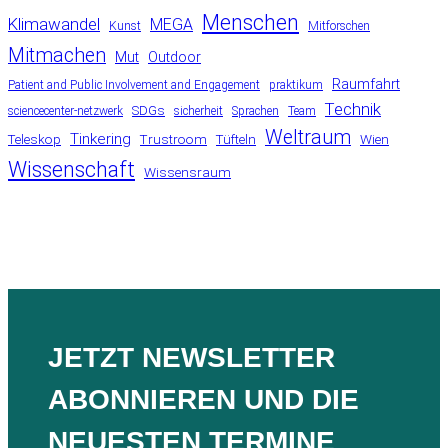
Menschen
Klimawandel
MEGA
Kunst
Mitforschen
Mitmachen
Mut
Outdoor
Raumfahrt
Patient and Public Involvement and Engagement
praktikum
Technik
SDGs
sciencecenter-netzwerk
sicherheit
Sprachen
Team
Weltraum
Tinkering
Teleskop
Trustroom
Tüfteln
Wien
Wissenschaft
Wissensraum
JETZT NEWSLETTER
ABONNIEREN UND DIE
NEUESTEN TERMINE