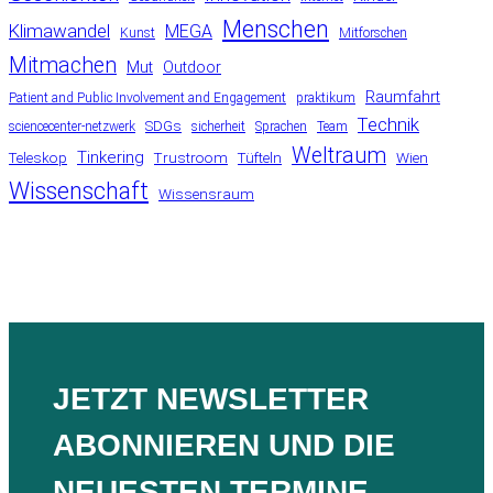
Menschen
Klimawandel
MEGA
Kunst
Mitforschen
Mitmachen
Mut
Outdoor
Raumfahrt
Patient and Public Involvement and Engagement
praktikum
Technik
SDGs
sciencecenter-netzwerk
sicherheit
Sprachen
Team
Weltraum
Tinkering
Teleskop
Trustroom
Tüfteln
Wien
Wissenschaft
Wissensraum
JETZT NEWSLETTER
ABONNIEREN UND DIE
NEUESTEN TERMINE