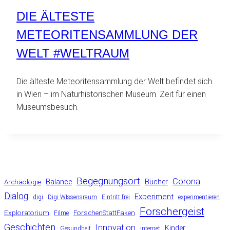
DIE ÄLTESTE
METEORITENSAMMLUNG DER
WELT #WELTRAUM
Die älteste Meteoritensammlung der Welt befindet sich
in Wien – im Naturhistorischen Museum. Zeit für einen
Museumsbesuch.
Begegnungsort
Corona
Balance
Bücher
Archäologie
Dialog
Experiment
digi
Digi WIssensraum
Eintritt frei
experimentieren
Forschergeist
Exploratorium
ForschenStattFaken
Filme
Geschichten
Innovation
Kinder
Gesundheit
internet