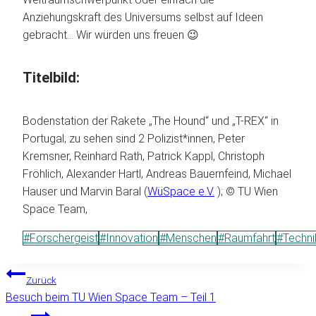
Anziehungskraft des Universums selbst auf Ideen
gebracht… Wir würden uns freuen 😉
Titelbild:
Bodenstation der Rakete „The Hound“ und „T-REX“ in
Portugal; zu sehen sind 2 Polizist*innen, Peter
Kremsner, Reinhard Rath, Patrick Kappl, Christoph
Fröhlich, Alexander Hartl, Andreas Bauernfeind, Michael
Hauser und Marvin Baral (
WüSpace e.V.
); © TU Wien
Space Team,
Schlagworte:
#
Forschergeist
#
Innovation
#
Menschen
#
Raumfahrt
#
Techni
BEITRAGSNAVIGATION
Zurück
Besuch beim TU Wien Space Team – Teil 1