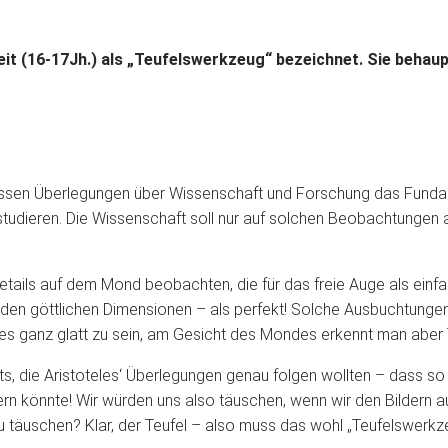
eit (16-17Jh.) als „Teufelswerkzeug“ bezeichnet. Sie behaupt
dessen Überlegungen über Wissenschaft und Forschung das Funda
tudieren. Die Wissenschaft soll nur auf solchen Beobachtungen
ails auf dem Mond beobachten, die für das freie Auge als einfac
 den göttlichen Dimensionen – als perfekt! Solche Ausbuchtunge
es ganz glatt zu sein, am Gesicht des Mondes erkennt man aber 
s, die Aristoteles‘ Überlegungen genau folgen wollten – dass so
fern könnte! Wir würden uns also täuschen, wenn wir den Bildern
täuschen? Klar, der Teufel – also muss das wohl „Teufelswerkze