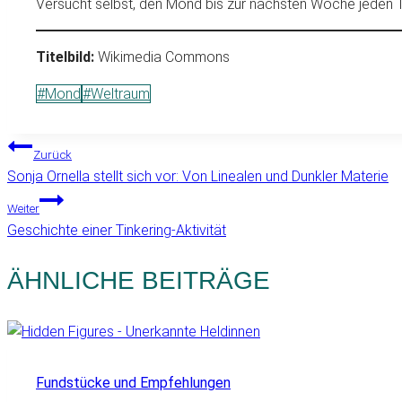
Versucht selbst, den Mond bis zur nächsten Woche jeden
Titelbild:
Wikimedia Commons
Schlagworte:
#
Mond
#
Weltraum
BEITRAGSNAVIGATION
Zurück
Sonja Ornella stellt sich vor: Von Linealen und Dunkler Materie
Weiter
Geschichte einer Tinkering-Aktivität
ÄHNLICHE BEITRÄGE
Fundstücke und Empfehlungen