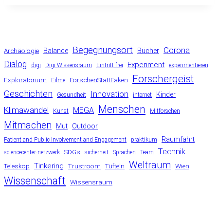
Begegnungsort
Corona
Balance
Bücher
Archäologie
Dialog
Experiment
digi
Digi WIssensraum
Eintritt frei
experimentieren
Forschergeist
Exploratorium
ForschenStattFaken
Filme
Geschichten
Innovation
Kinder
Gesundheit
internet
Menschen
Klimawandel
MEGA
Kunst
Mitforschen
Mitmachen
Mut
Outdoor
Raumfahrt
Patient and Public Involvement and Engagement
praktikum
Technik
SDGs
sciencecenter-netzwerk
sicherheit
Sprachen
Team
Weltraum
Tinkering
Teleskop
Trustroom
Tüfteln
Wien
Wissenschaft
Wissensraum