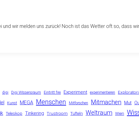
i und wir melden uns zurück! Noch ist das Wetter oft so, dass wir
Experiment
Explorator
digi
Digi WIssensraum
Eintritt frei
experimentieren
Menschen
Mitmachen
el
MEGA
Mut
O
Kunst
Mitforschen
Wis
Weltraum
ik
Tinkering
Teleskop
Trustroom
Tüfteln
Wien