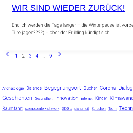
WIR SIND WIEDER ZURÜCK!
Endlich werden die Tage länger – die Winterpause ist vorbe
Türe jagen????) – aber der Frühling kündigt sich…
Vorherige
Nächste
SEITENNAVIGATION
1
2
3
4
…
9
Seite
Seite
Begegnungsort
Corona
Dialog
Balance
Bücher
Archäologie
Geschichten
Klimawand
Innovation
Kinder
Gesundheit
internet
Techn
Raumfahrt
SDGs
sciencecenter-netzwerk
sicherheit
Sprachen
Team