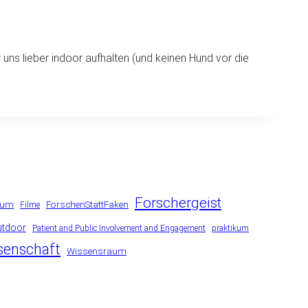
 uns lieber indoor aufhalten (und keinen Hund vor die
Forschergeist
ium
ForschenStattFaken
Filme
utdoor
Patient and Public Involvement and Engagement
praktikum
senschaft
Wissensraum