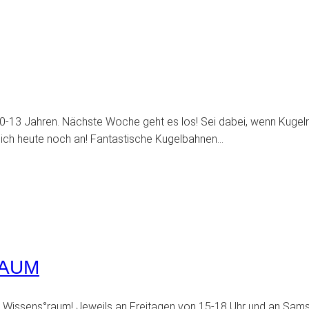
-13 Jahren. Nächste Woche geht es los! Sei dabei, wenn Kugeln üb
dich heute noch an! Fantastische Kugelbahnen…
RAUM
 im Wissens°raum! Jeweils an Freitagen von 15-18 Uhr und an Sams