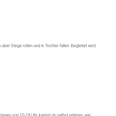
er Stege rollen und in Trichter fallen. Begleitet wird
tagen von 10-18 Uhr, kannst du selbst erleben, wie